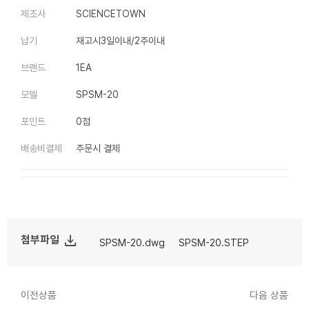
제조사
SCIENCETOWN
납기
재고시3일이내/2주이내
브랜드
1EA
모델
SPSM-20
포인트
0점
배송비결제
주문시 결제
file_download
첨부파일
SPSM-20.dwg
SPSM-20.STEP
이전상품
다음 상품