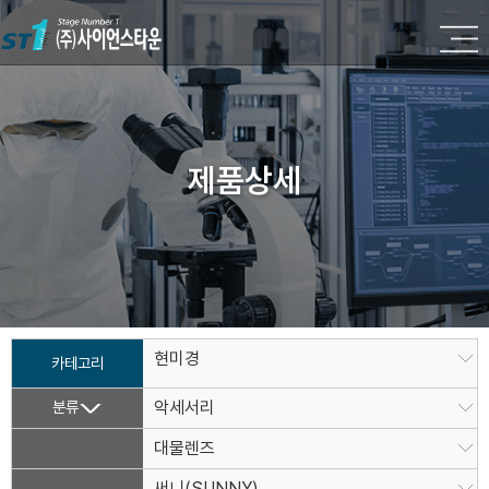
제품상세
현미경
카테고리
분류
악세서리
대물렌즈
써니(SUNNY)