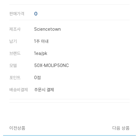
0
판매가격
제조사
Sciencetown
납기
1주 이내
브랜드
1ea/pk
모델
50X-MOLIP50NC
포인트
0점
배송비결제
주문시 결제
이전상품
다음 상품