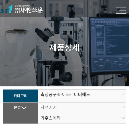
제품상세
측정공구·마이크로미터헤드
카테고리
분류
자석기기
가우스메타