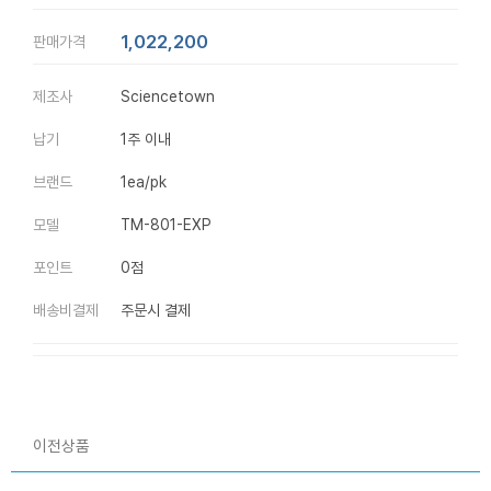
1,022,200
판매가격
제조사
Sciencetown
납기
1주 이내
브랜드
1ea/pk
모델
TM-801-EXP
포인트
0점
배송비결제
주문시 결제
이전상품