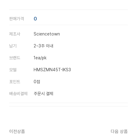
0
판매가격
제조사
Sciencetown
납기
2~3주 이내
브랜드
1ea/pk
모델
HMSZMN45T-IKS3
포인트
0점
배송비결제
주문시 결제
이전상품
다음 상품