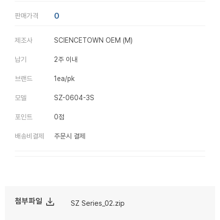
0
판매가격
제조사
SCIENCETOWN OEM (M)
납기
2주 이내
브랜드
1ea/pk
모델
SZ-0604-3S
포인트
0점
배송비결제
주문시 결제
file_download
첨부파일
SZ Series_02.zip