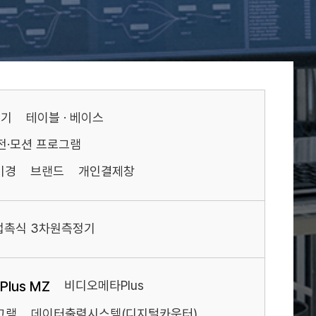
기기
테이블 · 베이스
전·모션 프로그램
미경
브랜드
개인결제창
접촉식 3차원측정기
lus MZ
비디오메타Plus
그램
데이터출력시스템(디지털카운터)