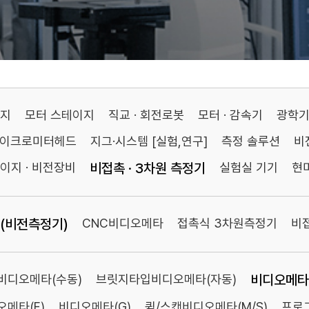
이지
모터 스테이지
직교 · 회전로봇
모터 · 감속기
광학
마이크로미터헤드
지그·시스템 [실험,연구]
측정 솔루션
비
이지 · 비전장비
비접촉 · 3차원 측정기
실험실 기기
현
(비전측정기)
CNC비디오메타
접촉식 3차원측정기
비
비디오메타(수동)
브릿지타입비디오메타(자동)
비디오메타P
메타(F)
비디오메타(G)
퀵/스캔비디오메타(M/S)
프로