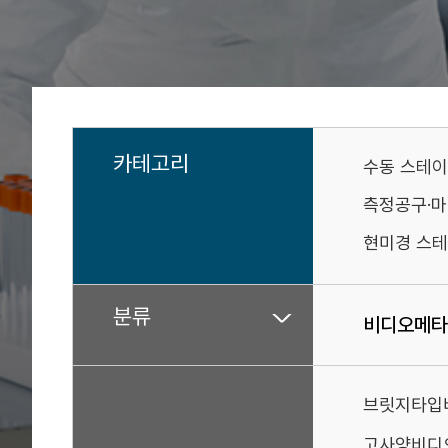
카테고리
수동 스테
측정공구·
현미경 스테
분류
비디오메타
브릿지타입
고사양비디오