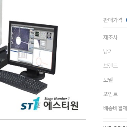
판매가격
제조사
납기
브랜드
모델
포인트
배송비결