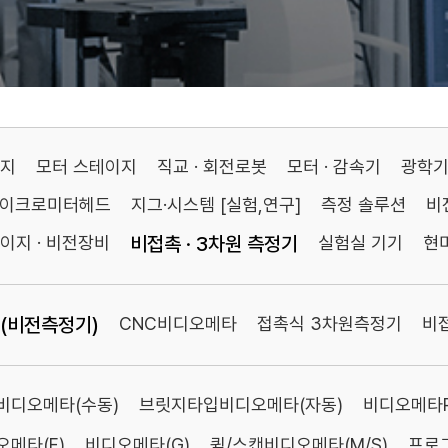
이지
모터 스테이지
직교 · 회전로봇
모터 · 감속기
광학
마이크로미터헤드
지그·시스템 [실험,연구]
측정 솔루션
비
이지 · 비전장비
비접촉 · 3차원 측정기
실험실 기기
현
(비전측정기)
CNC비디오메타
접촉식 3차원측정기
비
비디오메타(수동)
브릿지타입비디오메타(자동)
비디오메타Pl
메타(F)
비디오메타(G)
퀵/스캔비디오메타(M/S)
프로