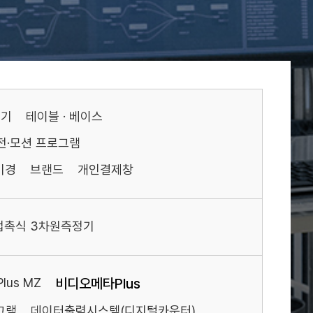
기기
테이블 · 베이스
전·모션 프로그램
미경
브랜드
개인결제창
접촉식 3차원측정기
us MZ
비디오메타Plus
그램
데이터출력시스템(디지털카운터)