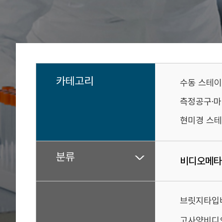
카테고리
수동 스테
측정공구·
현미경 스테
분류
비디오메타
브릿지타입
고사양비디오