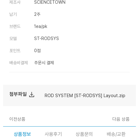
제조사
SCIENCETOWN
납기
2주
브랜드
1ea/pk
모델
ST-RODSYS
포인트
0점
배송비결제
주문시 결제
file_download
첨부파일
ROD SYSTEM [ST-RODSYS] Layout.zip
이전상품
다음 상품
상품정보
사용후기
상품문의
배송/교환