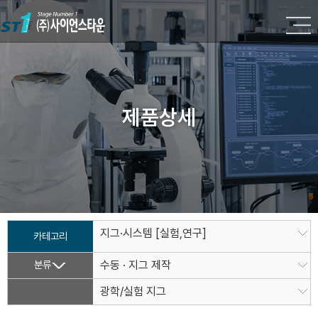
제품상세
지그·시스템 [실험,연구]
카테고리
분류
수동 · 지그 제작
광학/실험 지그