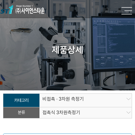
제품상세
비접촉 · 3차원 측정기
카테고리
분류
접촉식 3차원측정기