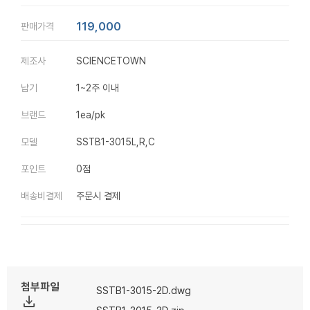
119,000
판매가격
제조사
SCIENCETOWN
납기
1~2주 이내
브랜드
1ea/pk
모델
SSTB1-3015L,R,C
포인트
0점
배송비결제
주문시 결제
첨부파일
SSTB1-3015-2D.dwg
file_download