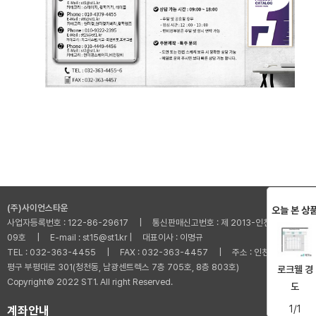
(주)사이언스타운
오늘 본 상
사업자등록번호 : 122-86-29617 | 통신판매신고번호 : 제 2013-인천부평-001
09호 | E-mail : st15@st1.kr | 대표이사 : 이명규
TEL : 032-363-4455 | FAX : 032-363-4457 | 주소 : 인천광역시 부
평구 부평대로 301(청천동, 남광센트렉스 7층 705호, 8층 803호)
로크웰 경
Copyright© 2022 ST1. All right Reserved.
도
1/1
계좌안내