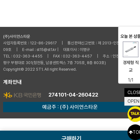
오늘 본 상
(주)사이언스타운
사업자등록번호 : 122-86-29617 | 통신판매신고번호 : 제 2013-인천부평-001
09호 | E-mail : st15@st1.kr | 대표이사 : 이명규
TEL : 032-363-4455 | FAX : 032-363-4457 | 주소 : 인천광역시 부
경제형 직
평구 부평대로 301(청천동, 남광센트렉스 7층 705호, 8층 803호)
Copyright© 2022 ST1. All right Reserved.
교
1/1
계좌안내
CLOS
274101-04-260422
OPEN
예금주 : (주) 사이언스타운
TO
구매하기