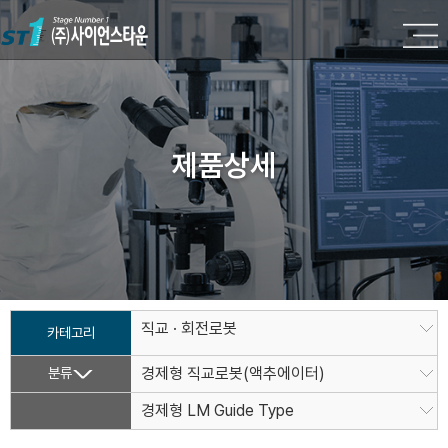
제품상세
직교 · 회전로봇
카테고리
분류
경제형 직교로봇(액추에이터)
경제형 LM Guide Type