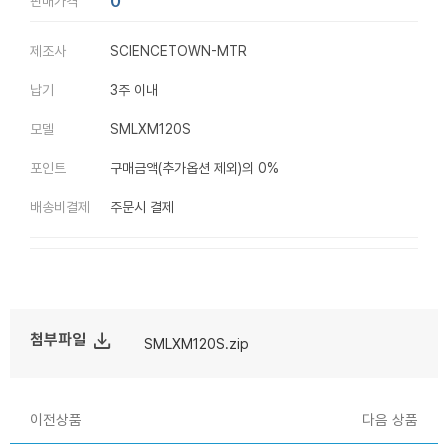
0
판매가격
제조사
SCIENCETOWN-MTR
납기
3주 이내
모델
SMLXM120S
포인트
구매금액(추가옵션 제외)의 0%
배송비결제
주문시 결제
file_download
첨부파일
SMLXM120S.zip
이전상품
다음 상품