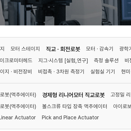
이지
모터 스테이지
직교 · 회전로봇
모터 · 감속기
광학
마이크로미터헤드
지그·시스템 [실험,연구]
측정 솔루션
비
이지 · 비전장비
비접촉 · 3차원 측정기
실험실 기기
현미
로봇(액추에이터)
경제형 리니어모터 직교로봇
고정밀 
로봇(액추에이터)
볼스크류 타입 장축 액추에이터
아이로보
inear Actuator
Pick and Place Actuator