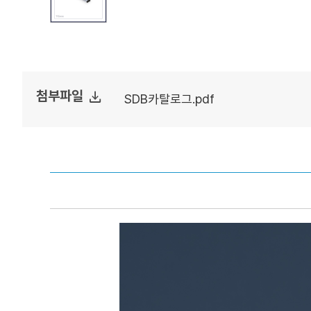
file_download
첨부파일
SDB카탈로그.pdf