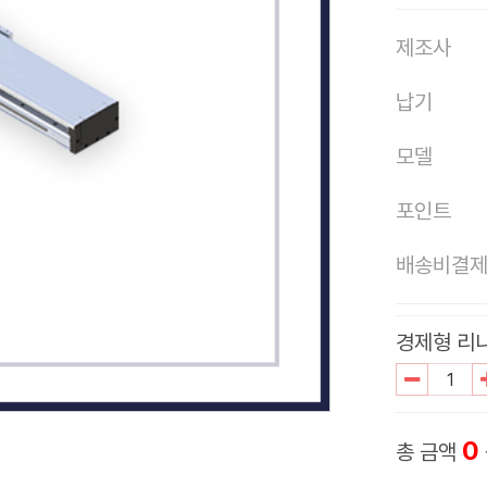
제조사
납기
모델
포인트
배송비결
경제형 리니
0
총 금액