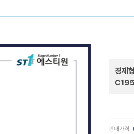
경제형
C195
판매가격