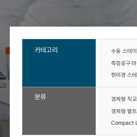
카테고리
수동 스테
측정공구·
현미경 스테
분류
경제형 직교
경제형 벨트
Compact L