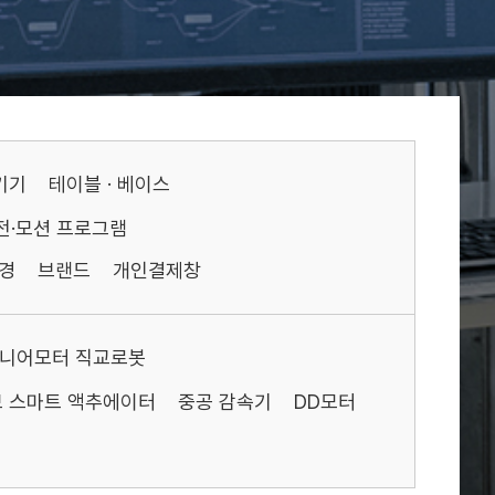
기기
테이블 · 베이스
전·모션 프로그램
경
브랜드
개인결제창
리니어모터 직교로봇
 스마트 액추에이터
중공 감속기
DD모터