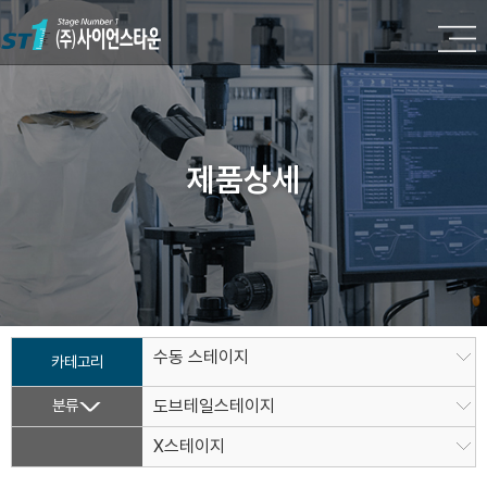
제품상세
수동 스테이지
카테고리
분류
도브테일스테이지
X스테이지