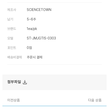
제조사
SCIENCETOWN
납기
5~6주
브랜드
1ea/pk
모델
ST-JMJGTIS-0303
포인트
0점
배송비결제
주문시 결제
file_download
첨부파일
이전상품
다음 상품