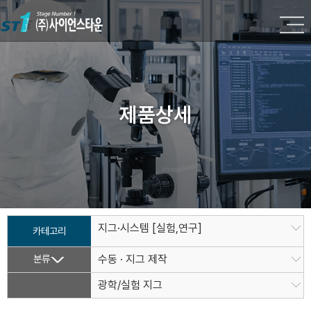
제품상세
지그·시스템 [실험,연구]
카테고리
분류
수동 · 지그 제작
광학/실험 지그