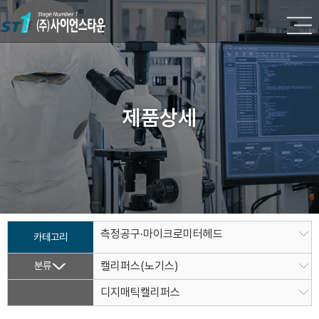
제품상세
측정공구·마이크로미터헤드
카테고리
분류
캘리퍼스(노기스)
디지매틱캘리퍼스