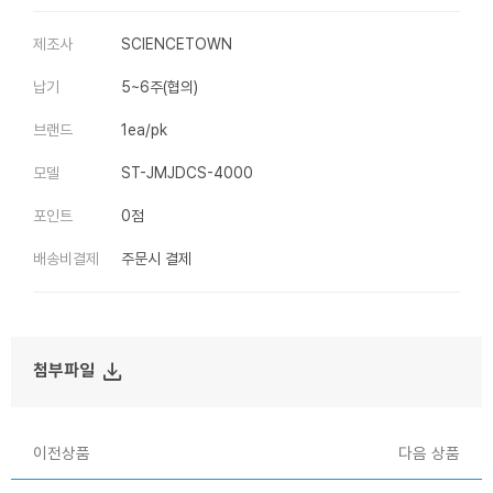
제조사
SCIENCETOWN
납기
5~6주(협의)
브랜드
1ea/pk
모델
ST-JMJDCS-4000
포인트
0점
배송비결제
주문시 결제
file_download
첨부파일
이전상품
다음 상품