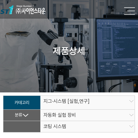
제품상세
지그·시스템 [실험,연구]
카테고리
분류
자동화 실험 장비
코팅 시스템