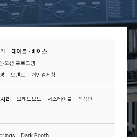
기기
테이블 · 베이스
전·모션 프로그램
경
브랜드
개인결제창
세사리
브레드보드
서스테이블
석정반
prings
Dark Booth