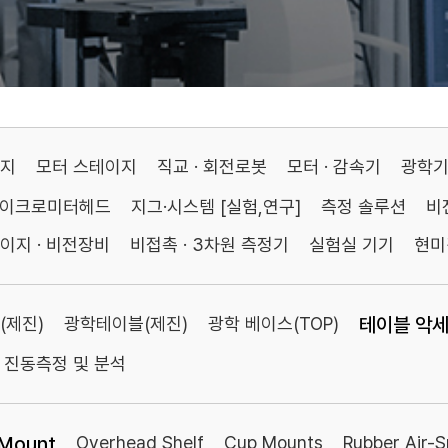
이지
모터 스테이지
직교 · 회전로봇
모터 · 감속기
광학
마이크로미터헤드
지그·시스템 [실험,연구]
측정 솔루션
비
이지 · 비전장비
비접촉 · 3차원 측정기
실험실 기기
현미
(제진)
광학테이블(제진)
광학 베이스(TOP)
테이블 악
진동측정 및 분석
 Mount
Overhead Shelf
Cup Mounts
Rubber Air-S