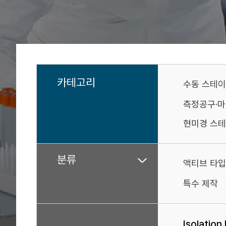
카테고리
수동 스테
측정공구·
현미경 스테
분류
액티브 타입
특수 제작
Isolation