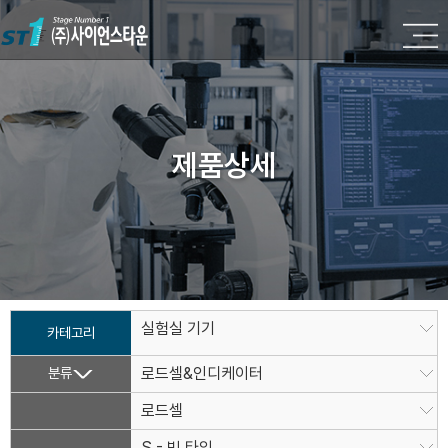
제품상세
실험실 기기
카테고리
분류
로드셀&인디케이터
로드셀
S - 빔 타입