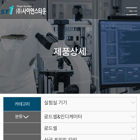
제품상세
실험실 기기
카테고리
분류
로드셀&인디케이터
로드셀
싱글 포인트 타입