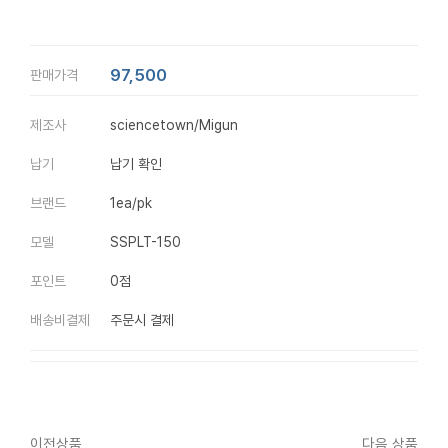
97,500
판매가격
제조사
sciencetown/Migun
납기
납기 확인
브랜드
1ea/pk
모델
SSPLT-150
포인트
0점
배송비결제
주문시 결제
이전상품
다음 상품