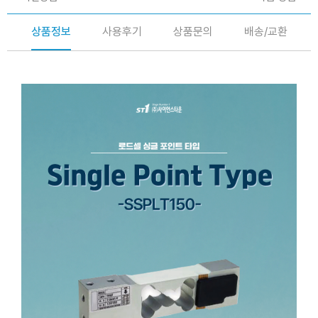
상품정보
사용후기
상품문의
배송/교환
로드셀
싱글 포인트 타입
SSPLT-150
(Load cell)